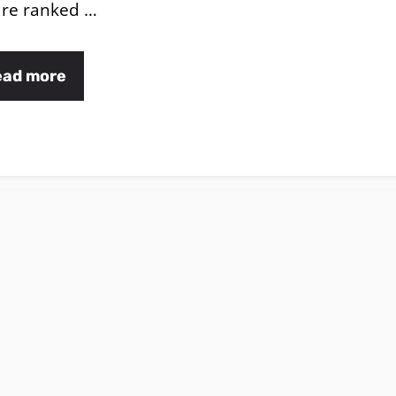
re ranked …
ead more