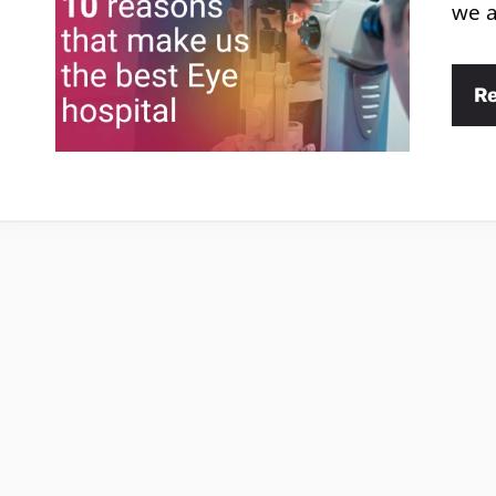
we a
R