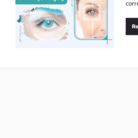
corr
R