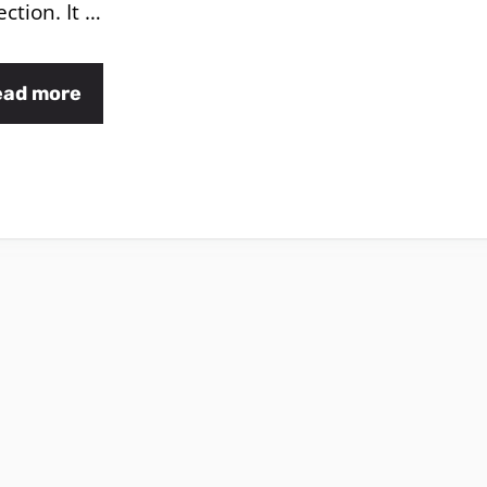
ection. It …
ead more