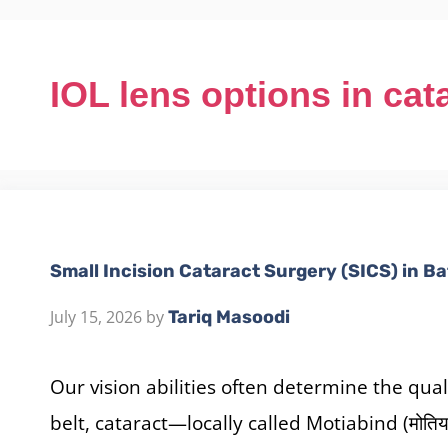
IOL lens options in cat
Small Incision Cataract Surgery (SICS) in Ba
July 15, 2026
by
Tariq Masoodi
Our vision abilities often determine the qua
belt, cataract—locally called Motiabind (मोतिया