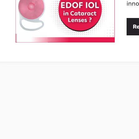
inno
R