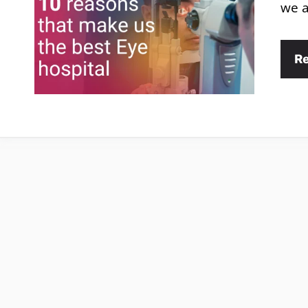
we a
R