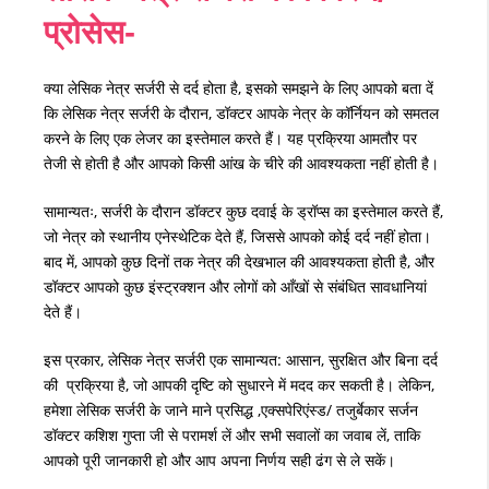
प्रोसेस-
क्या
लेसिक
नेत्र
सर्जरी
से
दर्द
होता
है
,
इसको
समझने
के
लिए
आपको
बता
दें
कि
लेसिक
नेत्र
सर्जरी
के
दौरान
,
डॉक्टर
आपके
नेत्र
के
कॉर्नियन
को
समतल
करने
के
लिए
एक
लेजर
का
इस्तेमाल
करते
हैं।
यह
प्रक्रिया
आमतौर
पर
तेजी
से
होती
है
और
आपको
किसी
आंख
के
चीरे
की
आवश्यकता
नहीं
होती
है।
सामान्यतः
,
सर्जरी
के
दौरान
डॉक्टर
कुछ
दवाई
के
ड्रॉप्स
का
इस्तेमाल
करते
हैं
,
जो
नेत्र
को
स्थानीय
एनेस्थेटिक
देते
हैं
,
जिससे
आपको
कोई
दर्द
नहीं
होता।
बाद
में
,
आपको
कुछ
दिनों
तक
नेत्र
की
देखभाल
की
आवश्यकता
होती
है
,
और
डॉक्टर
आपको
कुछ
इंस्ट्रक्शन
और
लोगों
को
आँखों
से
संबंधित
सावधानियां
देते
हैं।
इस
प्रकार
,
लेसिक
नेत्र
सर्जरी
एक
सामान्यत
:
आसान
,
सुरक्षित
और
बिना
दर्द
की
प्रक्रिया
है
,
जो
आपकी
दृष्टि
को
सुधारने
में
मदद
कर
सकती
है।
लेकिन
,
हमेशा
लेसिक
सर्जरी
के
जाने
माने
प्रसिद्ध
,
एक्सपेरिएंस्ड
/
तजुर्बेकार
सर्जन
डॉक्टर
कशिश
गुप्ता
जी
से
परामर्श
लें
और
सभी
सवालों
का
जवाब
लें
,
ताकि
आपको
पूरी
जानकारी
हो
और
आप
अपना
निर्णय
सही
ढंग
से
ले
सकें।