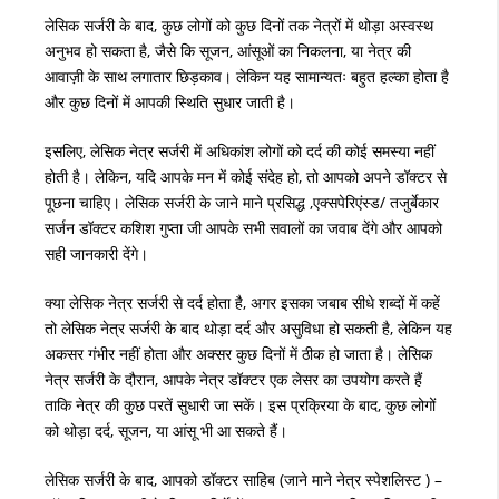
लेसिक
सर्जरी
के
बाद
,
कुछ
लोगों
को
कुछ
दिनों
तक
नेत्रों
में
थोड़ा
अस्वस्थ
अनुभव
हो
सकता
है
,
जैसे
कि
सूजन
,
आंसूओं
का
निकलना
,
या
नेत्र
की
आवाज़ी
के
साथ
लगातार
छिड़काव।
लेकिन
यह
सामान्यतः
बहुत
हल्का
होता
है
और
कुछ
दिनों
में
आपकी
स्थिति
सुधार
जाती
है।
इसलिए
,
लेसिक
नेत्र
सर्जरी
में
अधिकांश
लोगों
को
दर्द
की
कोई
समस्या
नहीं
होती
है।
लेकिन
,
यदि
आपके
मन
में
कोई
संदेह
हो
,
तो
आपको
अपने
डॉक्टर
से
पूछना
चाहिए।
लेसिक
सर्जरी
के
जाने
माने
प्रसिद्ध
,
एक्सपेरिएंस्ड
/
तजुर्बेकार
सर्जन
डॉक्टर
कशिश
गुप्ता
जी
आपके
सभी
सवालों
का
जवाब
देंगे
और
आपको
सही
जानकारी
देंगे।
क्या
लेसिक
नेत्र
सर्जरी
से
दर्द
होता
है
,
अगर
इसका
जबाब
सीधे
शब्दों
में
कहें
तो
लेसिक
नेत्र
सर्जरी
के
बाद
थोड़ा
दर्द
और
असुविधा
हो
सकती
है
,
लेकिन
यह
अकसर
गंभीर
नहीं
होता
और
अक्सर
कुछ
दिनों
में
ठीक
हो
जाता
है।
लेसिक
नेत्र
सर्जरी
के
दौरान
,
आपके
नेत्र
डॉक्टर
एक
लेसर
का
उपयोग
करते
हैं
ताकि
नेत्र
की
कुछ
परतें
सुधारी
जा
सकें।
इस
प्रक्रिया
के
बाद
,
कुछ
लोगों
को
थोड़ा
दर्द
,
सूजन
,
या
आंसू
भी
आ
सकते
हैं।
लेसिक
सर्जरी
के
बाद
,
आपको
डॉक्टर
साहिब
(
जाने
माने
नेत्र
स्पेशलिस्ट
) –