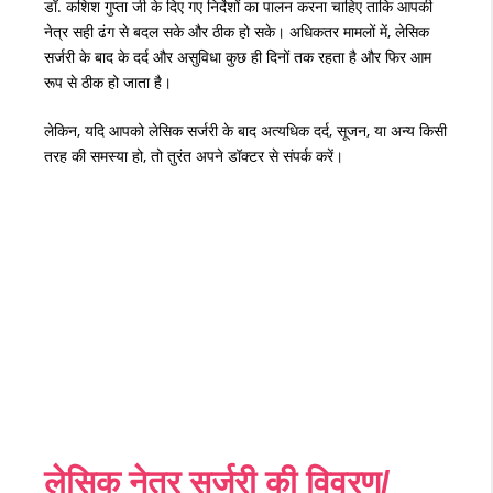
डॉ
.
कशिश
गुप्ता
जी
के
दिए
गए
निर्देशों
का
पालन
करना
चाहिए
ताकि
आपकी
नेत्र
सही
ढंग
से
बदल
सके
और
ठीक
हो
सके।
अधिकतर
मामलों
में
,
लेसिक
सर्जरी
के
बाद
के
दर्द
और
असुविधा
कुछ
ही
दिनों
तक
रहता
है
और
फिर
आम
रूप
से
ठीक
हो
जाता
है।
लेकिन
,
यदि
आपको
लेसिक
सर्जरी
के
बाद
अत्यधिक
दर्द
,
सूजन
,
या
अन्य
किसी
तरह
की
समस्या
हो
,
तो
तुरंत
अपने
डॉक्टर
से
संपर्क
करें।
लेसिक नेत्र सर्जरी की विवरण/