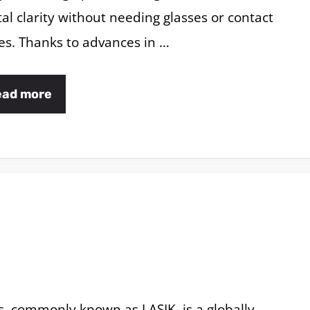
tal clarity without needing glasses or contact
es. Thanks to advances in …
ead more
s, commonly known as LASIK, is a globally