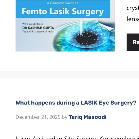
crys
lens
R
What happens during a LASIK Eye Surgery?
December 21, 2025
by
Tariq Masoodi
Laser-Assisted In-Situ Surgery Keratomileusi